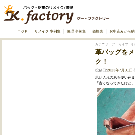
ＴＯＰ
リメイク 事例集
修理 事例集
価格表
お申込みから納
カテゴリーアーカイブ:
そ
革バッグをメ
ク！
投稿日:
2023年7月31日
思い入れのある使い込ま
「古くなってきたけど、